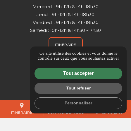
Mercredi : 9h-12h & 14h-18h30
Jeudi : 9h-12h & 14h-18h30
Vendredi : 9h-12h & 14h-18h30
Samedi : 10h-12h & 14h30 -17h30
ITINÉRAIRE
Ce site utilise des cookies et vous donne le
contrôle sur ceux que vous souhaitez activer
Guide local
Informations complémentaires
Tout accepter
Mentions légales
Politique de confidentialité
Tout refuser
Flux RSS
Personnaliser
Gestion des cookies
place
mail
call
ITINÉRAIRE
CONTACTEZ-NOUS
04 69 00 13 83